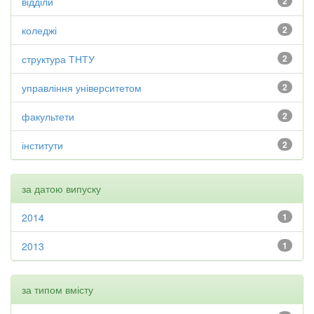
відділи
2
коледжі
2
структура ТНТУ
2
управління університетом
2
факультети
2
інститути
2
за датою випуску
2014
1
2013
1
за типом вмісту