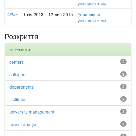
університетом
Other
1-січ-2013
12-лис-2015
Управління
-
університетом
Розкриття
за темами
centers
2
colleges
2
departments
2
institutes
2
university management
2
адміністрація
2