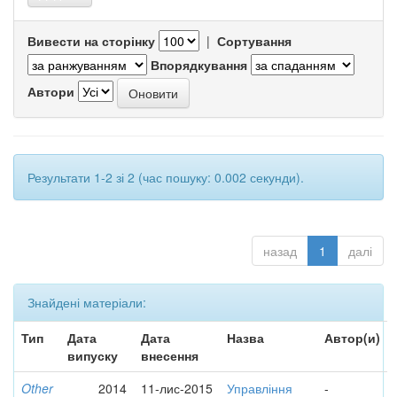
Вивести на сторінку
|
Сортування
Впорядкування
Автори
Результати 1-2 зі 2 (час пошуку: 0.002 секунди).
назад
1
далі
Знайдені матеріали:
Тип
Дата
Дата
Назва
Автор(и)
випуску
внесення
Other
2014
11-лис-2015
Управління
-