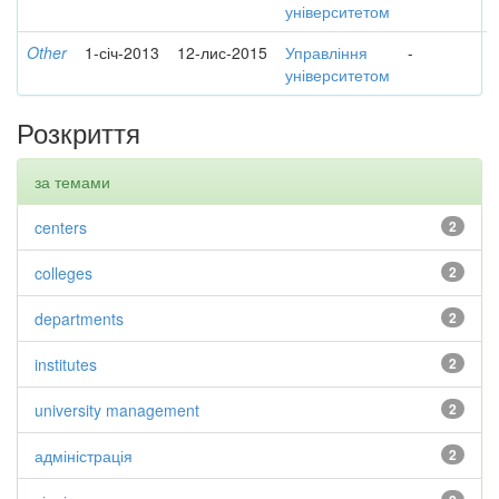
університетом
Other
1-січ-2013
12-лис-2015
Управління
-
університетом
Розкриття
за темами
centers
2
colleges
2
departments
2
institutes
2
university management
2
адміністрація
2