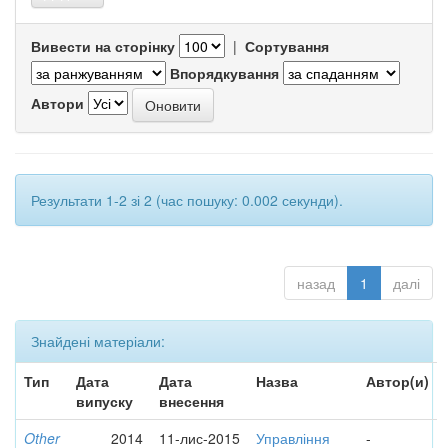
Вивести на сторінку
|
Сортування
Впорядкування
Автори
Результати 1-2 зі 2 (час пошуку: 0.002 секунди).
назад
1
далі
Знайдені матеріали:
Тип
Дата
Дата
Назва
Автор(и)
випуску
внесення
Other
2014
11-лис-2015
Управління
-