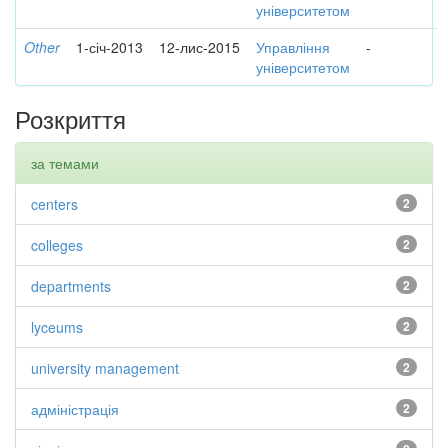
університетом
Other
1-січ-2013
12-лис-2015
Управління
-
університетом
Розкриття
за темами
centers
2
colleges
2
departments
2
lyceums
2
university management
2
адміністрація
2