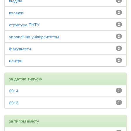
відділи
2
коледжі
2
структура ТНТУ
2
управління університетом
2
факультети
2
центри
2
за датою випуску
2014
1
2013
1
за типом вмісту