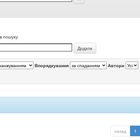
в пошуку.
Впорядкування
Автори
назад
1