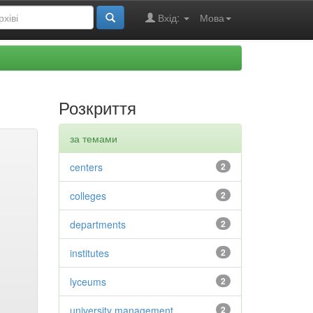
Вхід:
Мова
Розкриття
за темами
centers
2
colleges
2
departments
2
institutes
2
lyceums
2
university management
2