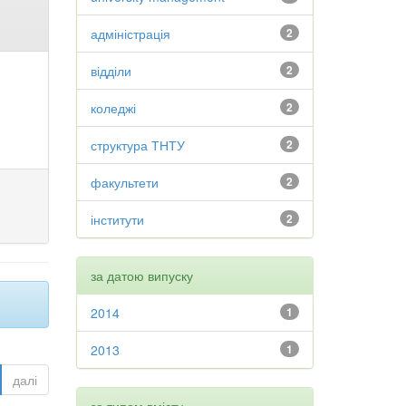
адміністрація
2
відділи
2
коледжі
2
структура ТНТУ
2
факультети
2
інститути
2
за датою випуску
2014
1
2013
1
далі