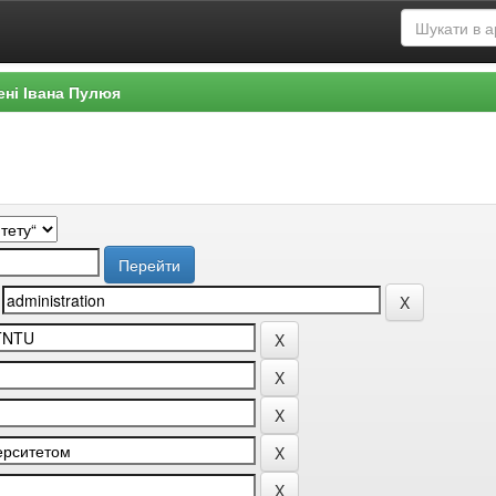
ені Івана Пулюя