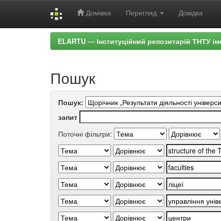
Домівка
Перегляд
Довідка
Skip
ELARTU — Інституційний репозитарій ТНТУ ім
navigation
Пошук
Пошук:
запит
Поточні фільтри: