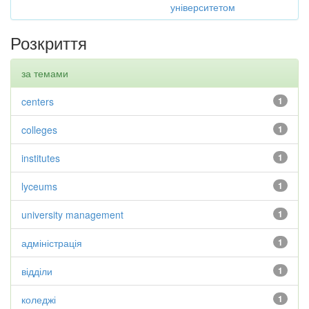
університетом
Розкриття
за темами
centers
1
colleges
1
institutes
1
lyceums
1
university management
1
адміністрація
1
відділи
1
коледжі
1