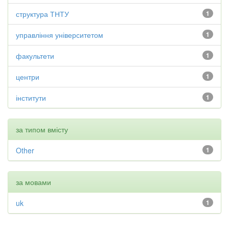
структура ТНТУ
1
управління університетом
1
факультети
1
центри
1
інститути
1
за типом вмісту
Other
1
за мовами
uk
1