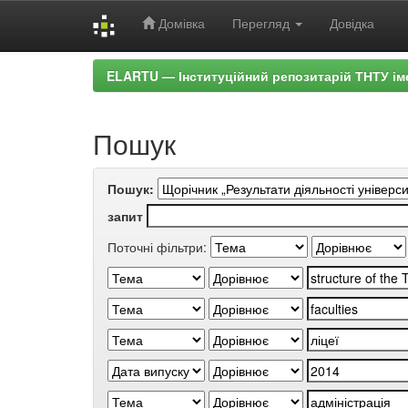
Домівка
Перегляд
Довідка
Skip
ELARTU — Інституційний репозитарій ТНТУ ім
navigation
Пошук
Пошук:
запит
Поточні фільтри: