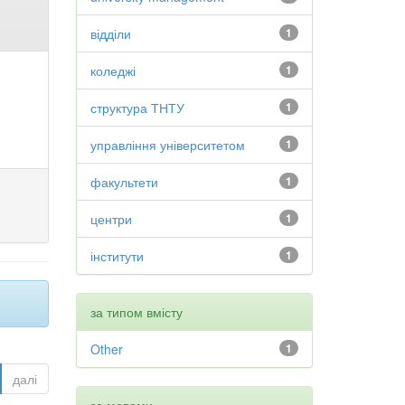
відділи
1
коледжі
1
структура ТНТУ
1
управління університетом
1
факультети
1
центри
1
інститути
1
за типом вмісту
Other
1
далі