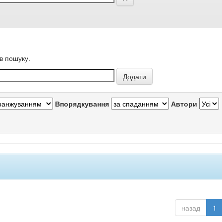
в пошуку.
Впорядкування
Автори
назад
1