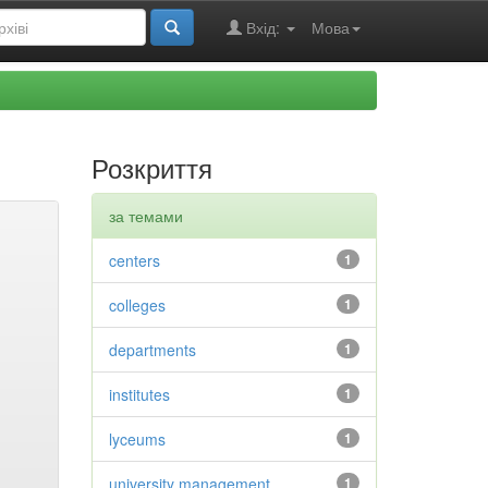
Вхід:
Мова
Розкриття
за темами
centers
1
colleges
1
departments
1
institutes
1
lyceums
1
university management
1