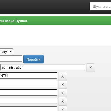
ені Івана Пулюя