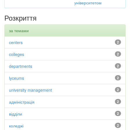
університетом
Розкриття
за темами
centers
2
colleges
2
departments
2
lyceums
2
university management
2
адміністрація
2
відділи
2
коледжі
2