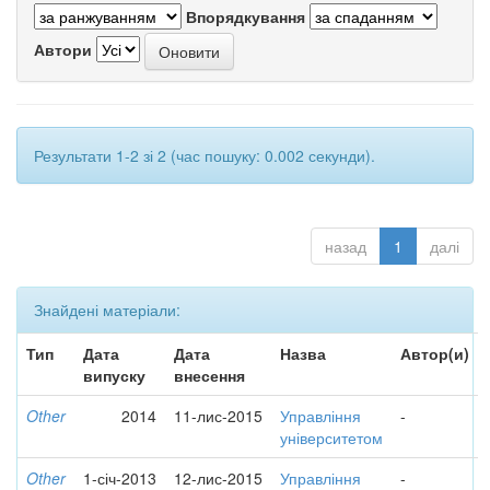
Впорядкування
Автори
Результати 1-2 зі 2 (час пошуку: 0.002 секунди).
назад
1
далі
Знайдені матеріали:
Тип
Дата
Дата
Назва
Автор(и)
випуску
внесення
Other
2014
11-лис-2015
Управління
-
університетом
Other
1-січ-2013
12-лис-2015
Управління
-