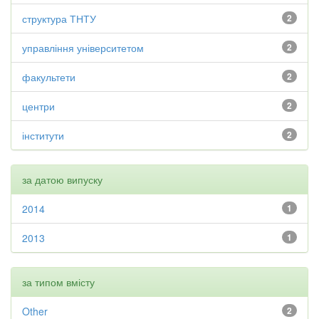
структура ТНТУ
2
управління університетом
2
факультети
2
центри
2
інститути
2
за датою випуску
2014
1
2013
1
за типом вмісту
Other
2