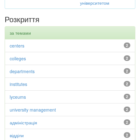
університетом
Розкриття
за темами
centers
2
colleges
2
departments
2
institutes
2
lyceums
2
university management
2
адміністрація
2
відділи
2