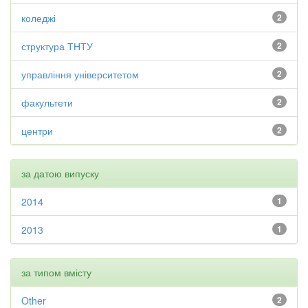
коледжі
2
структура ТНТУ
2
управління університетом
2
факультети
2
центри
2
за датою випуску
2014
1
2013
1
за типом вмісту
Other
2