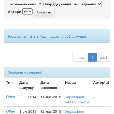
Впорядкування
Автори
Результати 1-2 зі 2 (час пошуку: 0.002 секунди).
назад
1
далі
Знайдені матеріали:
Тип
Дата
Дата
Назва
Автор(и)
випуску
внесення
Other
2014
11-лис-2015
Управління
-
університетом
Other
1-січ-2013
12-лис-2015
Управління
-