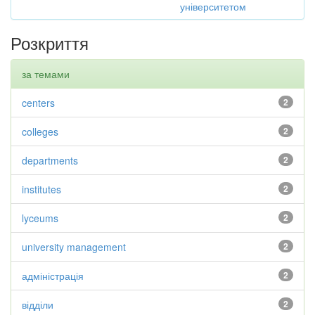
університетом
Розкриття
за темами
centers
2
colleges
2
departments
2
institutes
2
lyceums
2
university management
2
адміністрація
2
відділи
2