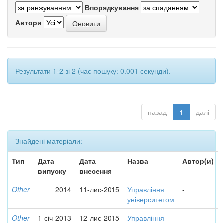
Впорядкування
Автори
Результати 1-2 зі 2 (час пошуку: 0.001 секунди).
назад
1
далі
Знайдені матеріали:
Тип
Дата
Дата
Назва
Автор(и)
випуску
внесення
Other
2014
11-лис-2015
Управління
-
університетом
Other
1-січ-2013
12-лис-2015
Управління
-