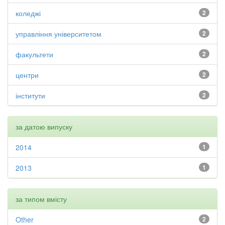
коледжі
2
управління університетом
2
факультети
2
центри
2
інститути
2
за датою випуску
2014
1
2013
1
за типом вмісту
Other
2