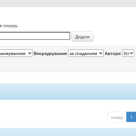
в пошуку.
Впорядкування
Автори
назад
1