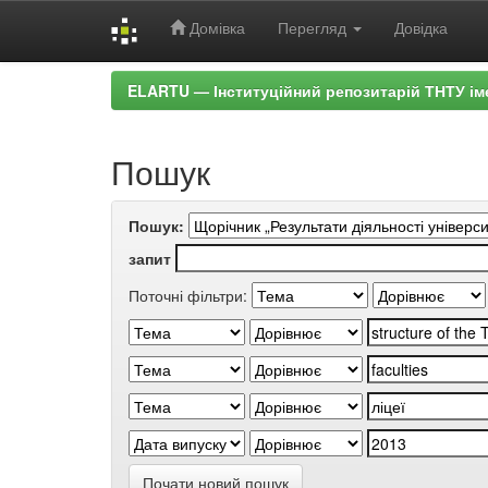
Домівка
Перегляд
Довідка
Skip
ELARTU — Інституційний репозитарій ТНТУ ім
navigation
Пошук
Пошук:
запит
Поточні фільтри:
Почати новий пошук