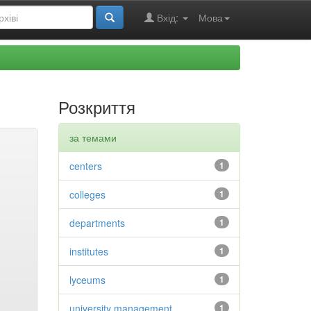
Вхід:
Мова
Розкриття
за темами
centers
1
colleges
1
departments
1
institutes
1
lyceums
1
university management
1