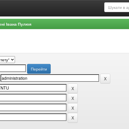
ені Івана Пулюя