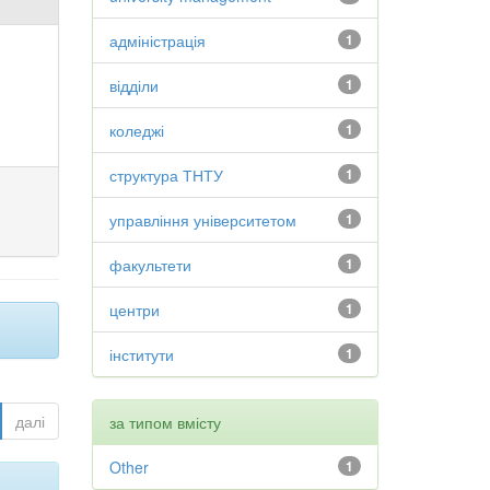
адміністрація
1
відділи
1
коледжі
1
структура ТНТУ
1
управління університетом
1
факультети
1
центри
1
інститути
1
далі
за типом вмісту
Other
1