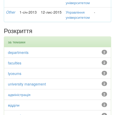
університетом
Other
1-січ-2013
12-лис-2015
Управління
-
університетом
Розкриття
за темами
departments
2
faculties
2
lyceums
2
university management
2
адміністрація
2
відділи
2