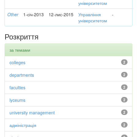
університетом
Other
1-січ-2013
12-лис-2015
Управління
-
університетом
Розкриття
за темами
colleges
2
departments
2
faculties
2
lyceums
2
university management
2
адміністрація
2