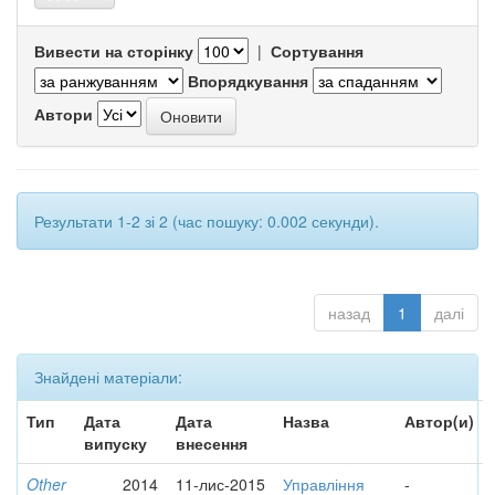
Вивести на сторінку
|
Сортування
Впорядкування
Автори
Результати 1-2 зі 2 (час пошуку: 0.002 секунди).
назад
1
далі
Знайдені матеріали:
Тип
Дата
Дата
Назва
Автор(и)
випуску
внесення
Other
2014
11-лис-2015
Управління
-