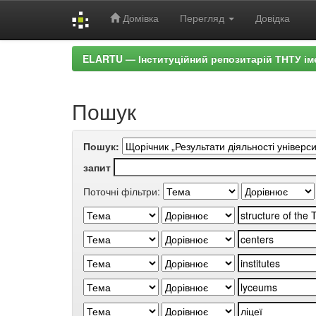
Домівка
Перегляд
Довідка
Skip
ELARTU — Інституційний репозитарій ТНТУ ім
navigation
Пошук
Пошук:
запит
Поточні фільтри: