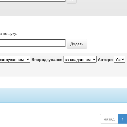
в пошуку.
Впорядкування
Автори
назад
1