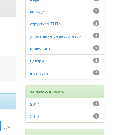
коледжі
2
структура ТНТУ
2
управління університетом
2
факультети
2
центри
2
інститути
2
за датою випуску
2014
1
2013
1
далі