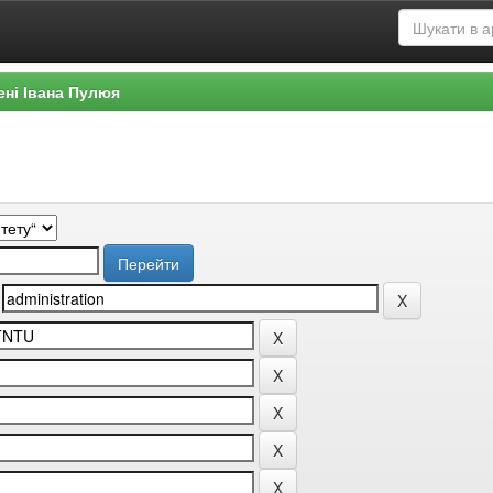
ені Івана Пулюя