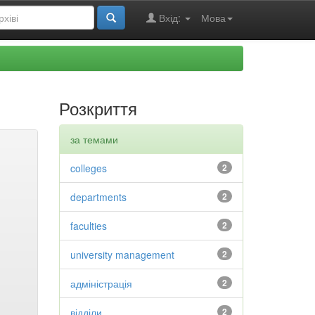
Вхід:
Мова
Розкриття
за темами
colleges
2
departments
2
faculties
2
university management
2
адміністрація
2
відділи
2