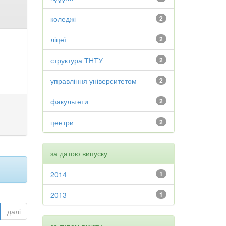
коледжі
2
ліцеї
2
структура ТНТУ
2
управління університетом
2
факультети
2
центри
2
за датою випуску
2014
1
2013
1
далі