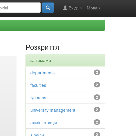
Вхід:
Мова
Розкриття
за темами
departments
2
faculties
2
lyceums
2
university management
2
адміністрація
2
відділи
2