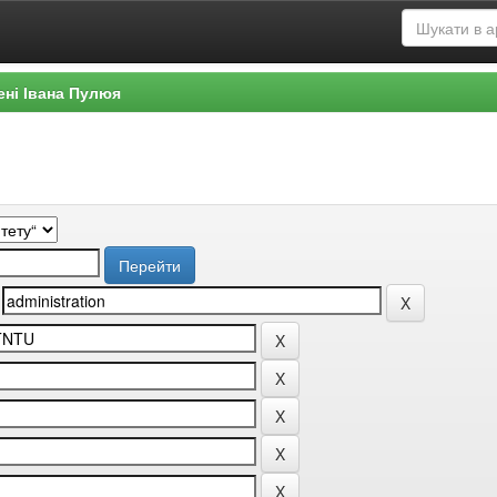
ені Івана Пулюя