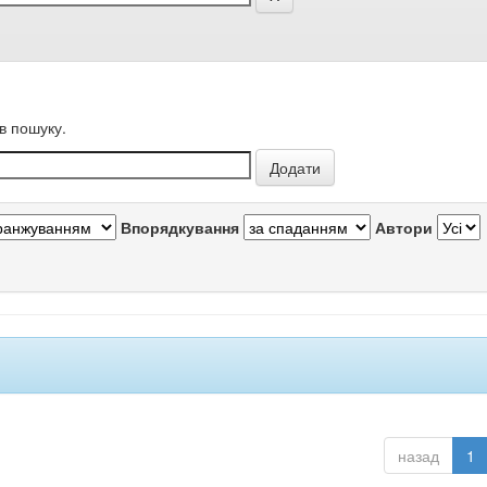
в пошуку.
Впорядкування
Автори
назад
1