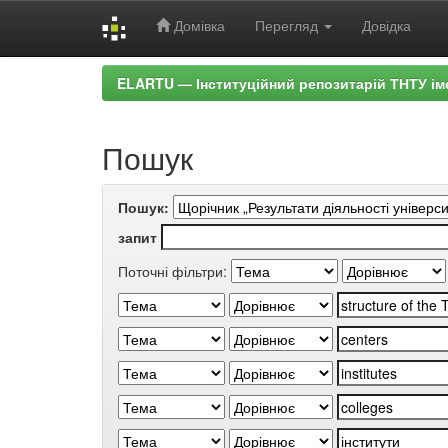
Домівка
Перегляд
Довідка
Skip
ELARTU — Інституційний репозитарій ТНТУ ім
navigation
Пошук
Пошук:
запит
Поточні фільтри: