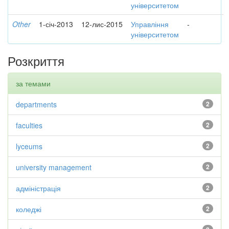
університетом
Other
1-січ-2013
12-лис-2015
Управління
-
університетом
Розкриття
за темами
departments
2
faculties
2
lyceums
2
university management
2
адміністрація
2
коледжі
2