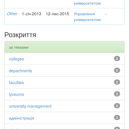
університетом
Other
1-січ-2013
12-лис-2015
Управління
-
університетом
Розкриття
за темами
colleges
2
departments
2
faculties
2
lyceums
2
university management
2
адміністрація
2