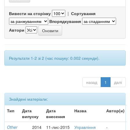
Вивести на сторінку
|
Сортування
Впорядкування
Автори
Результати 1-2 зі 2 (час пошуку: 0.002 секунди).
назад
1
далі
Знайдені матеріали:
Тип
Дата
Дата
Назва
Автор(и)
випуску
внесення
Other
2014
11-лис-2015
Управління
-