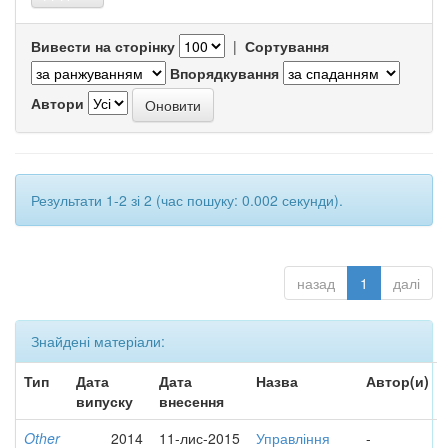
Вивести на сторінку
|
Сортування
Впорядкування
Автори
Результати 1-2 зі 2 (час пошуку: 0.002 секунди).
назад
1
далі
Знайдені матеріали:
Тип
Дата
Дата
Назва
Автор(и)
випуску
внесення
Other
2014
11-лис-2015
Управління
-