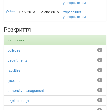
університетом
Other
1-січ-2013
12-лис-2015
Управління
-
університетом
Розкриття
за темами
colleges
2
departments
2
faculties
2
lyceums
2
university management
2
адміністрація
2