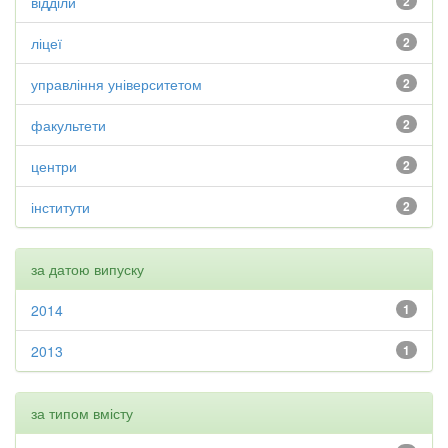
відділи
2
ліцеї
2
управління університетом
2
факультети
2
центри
2
інститути
2
за датою випуску
2014
1
2013
1
за типом вмісту