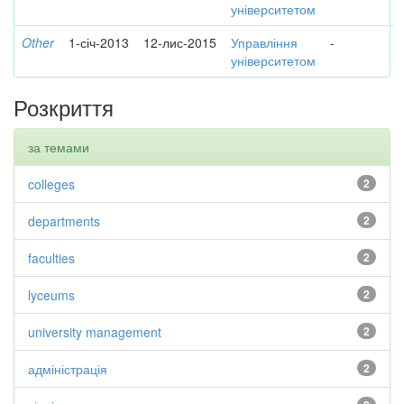
університетом
Other
1-січ-2013
12-лис-2015
Управління
-
університетом
Розкриття
за темами
colleges
2
departments
2
faculties
2
lyceums
2
university management
2
адміністрація
2