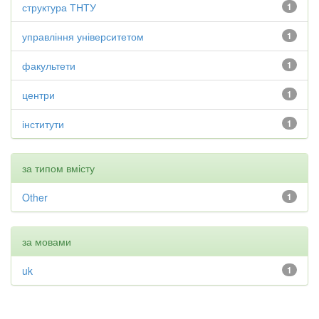
структура ТНТУ
1
управління університетом
1
факультети
1
центри
1
інститути
1
за типом вмісту
Other
1
за мовами
uk
1