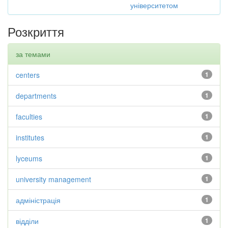
університетом
Розкриття
за темами
centers
1
departments
1
faculties
1
institutes
1
lyceums
1
university management
1
адміністрація
1
відділи
1