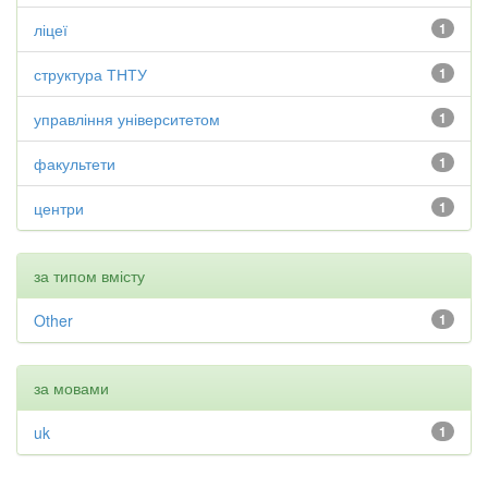
ліцеї
1
структура ТНТУ
1
управління університетом
1
факультети
1
центри
1
за типом вмісту
Other
1
за мовами
uk
1