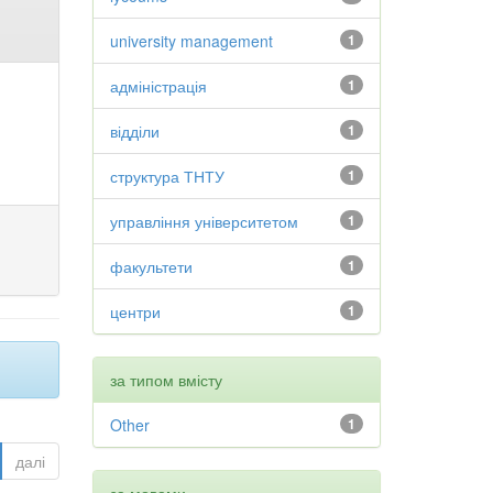
university management
1
адміністрація
1
відділи
1
структура ТНТУ
1
управління університетом
1
факультети
1
центри
1
за типом вмісту
Other
1
далі