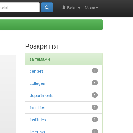
Вхід:
Мова
Розкриття
за темами
centers
1
colleges
1
departments
1
faculties
1
institutes
1
lyceums
1