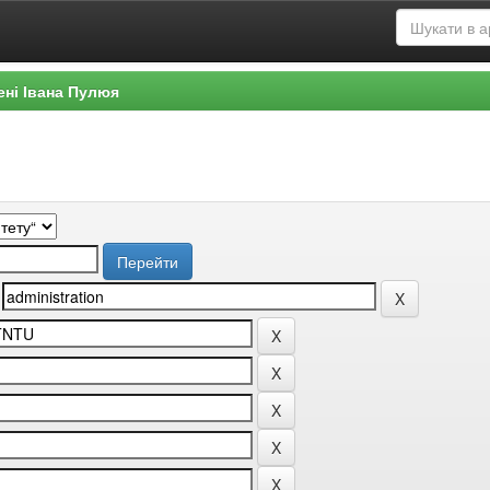
ені Івана Пулюя