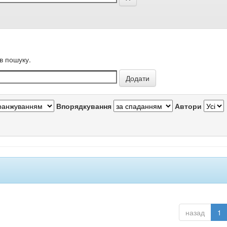
в пошуку.
Впорядкування
Автори
назад
1