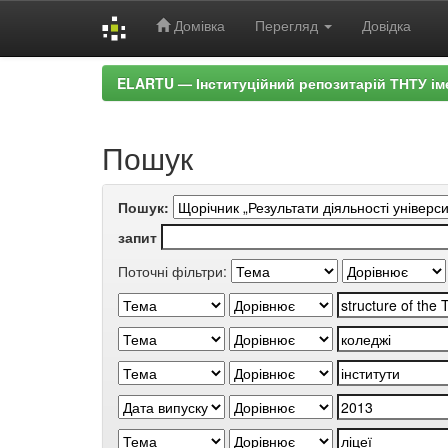
Домівка
Перегляд
Довідка
Skip
ELARTU — Інституційний репозитарій ТНТУ ім
navigation
Пошук
Пошук:
запит
Поточні фільтри: