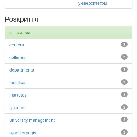
університетом
Розкриття
за темами
centers
2
colleges
2
departments
2
faculties
2
institutes
2
lyceums
2
university management
2
адміністрація
2