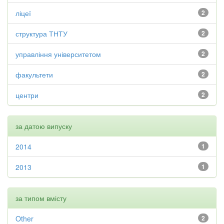
ліцеї
2
структура ТНТУ
2
управління університетом
2
факультети
2
центри
2
за датою випуску
2014
1
2013
1
за типом вмісту
Other
2