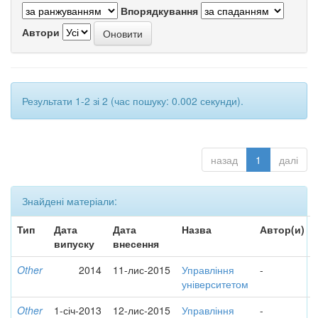
Впорядкування
Автори
Результати 1-2 зі 2 (час пошуку: 0.002 секунди).
назад
1
далі
Знайдені матеріали:
Тип
Дата
Дата
Назва
Автор(и)
випуску
внесення
Other
2014
11-лис-2015
Управління
-
університетом
Other
1-січ-2013
12-лис-2015
Управління
-