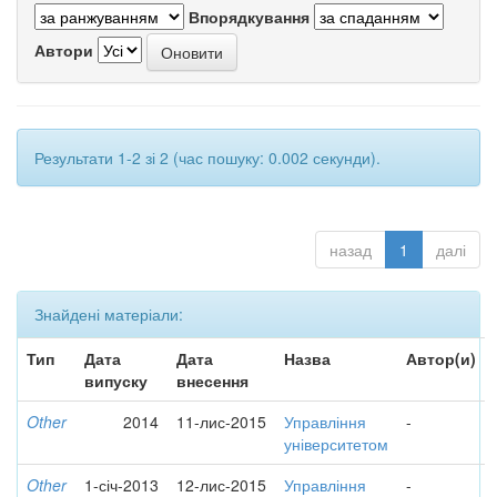
Впорядкування
Автори
Результати 1-2 зі 2 (час пошуку: 0.002 секунди).
назад
1
далі
Знайдені матеріали:
Тип
Дата
Дата
Назва
Автор(и)
випуску
внесення
Other
2014
11-лис-2015
Управління
-
університетом
Other
1-січ-2013
12-лис-2015
Управління
-