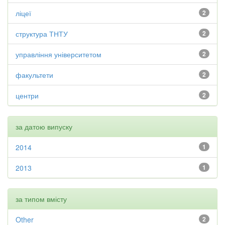
ліцеї
2
структура ТНТУ
2
управління університетом
2
факультети
2
центри
2
за датою випуску
2014
1
2013
1
за типом вмісту
Other
2