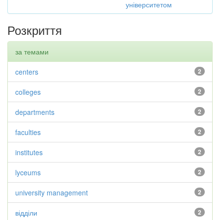
університетом
Розкриття
за темами
centers
2
colleges
2
departments
2
faculties
2
institutes
2
lyceums
2
university management
2
відділи
2