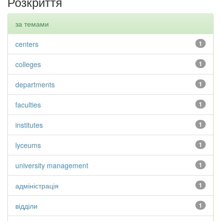
Розкриття
за темами
centers
1
colleges
1
departments
1
faculties
1
institutes
1
lyceums
1
university management
1
адміністрація
1
відділи
1