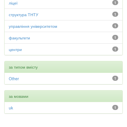
ліцеї
1
структура ТНТУ
1
управління університетом
1
факультети
1
центри
1
за типом вмісту
Other
1
за мовами
uk
1