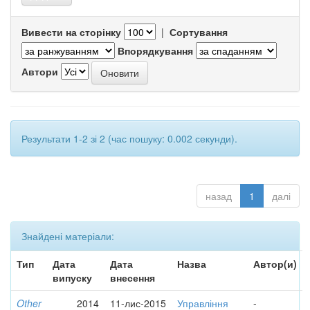
Вивести на сторінку
|
Сортування
Впорядкування
Автори
Результати 1-2 зі 2 (час пошуку: 0.002 секунди).
назад
1
далі
Знайдені матеріали:
Тип
Дата
Дата
Назва
Автор(и)
випуску
внесення
Other
2014
11-лис-2015
Управління
-