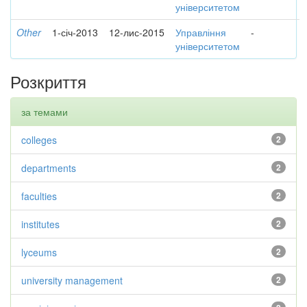
університетом
Other
1-січ-2013
12-лис-2015
Управління
-
університетом
Розкриття
за темами
colleges
2
departments
2
faculties
2
institutes
2
lyceums
2
university management
2