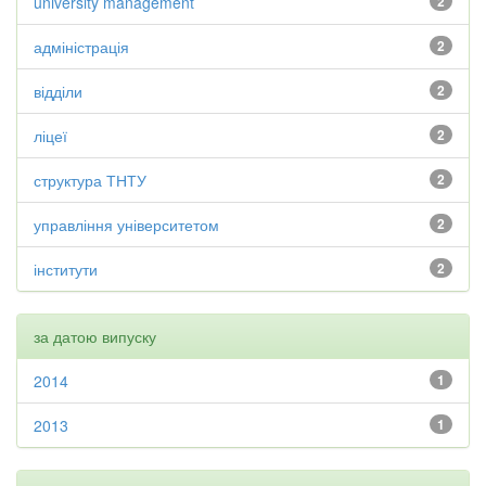
university management
2
адміністрація
2
відділи
2
ліцеї
2
структура ТНТУ
2
управління університетом
2
інститути
2
за датою випуску
2014
1
2013
1