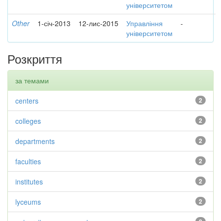
університетом
Other
1-січ-2013
12-лис-2015
Управління
-
університетом
Розкриття
за темами
centers
2
colleges
2
departments
2
faculties
2
institutes
2
lyceums
2