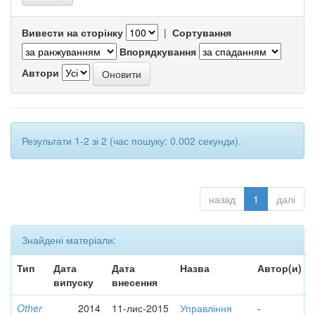
Вивести на сторінку
|
Сортування
Впорядкування
Автори
Результати 1-2 зі 2 (час пошуку: 0.002 секунди).
назад
1
далі
Знайдені матеріали:
Тип
Дата
Дата
Назва
Автор(и)
випуску
внесення
Other
2014
11-лис-2015
Управління
-