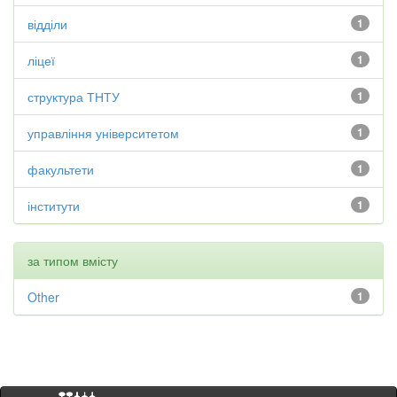
відділи
1
ліцеї
1
структура ТНТУ
1
управління університетом
1
факультети
1
інститути
1
за типом вмісту
Other
1