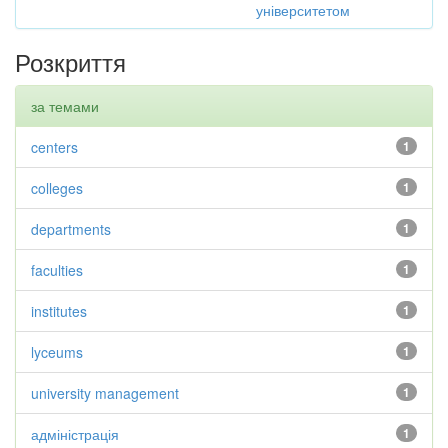
університетом
Розкриття
за темами
centers
1
colleges
1
departments
1
faculties
1
institutes
1
lyceums
1
university management
1
адміністрація
1