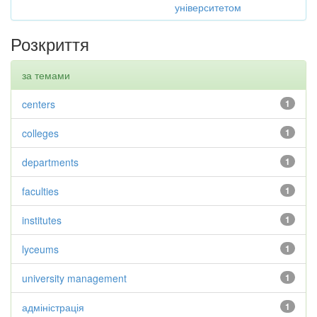
університетом
Розкриття
за темами
centers
1
colleges
1
departments
1
faculties
1
institutes
1
lyceums
1
university management
1
адміністрація
1