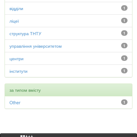
відділи
1
ліцеї
1
структура ТНТУ
1
управління університетом
1
центри
1
інститути
1
за типом вмісту
Other
1