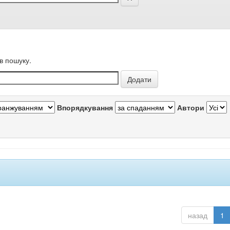
в пошуку.
Впорядкування
Автори
назад
1