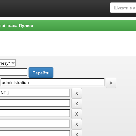
ені Івана Пулюя