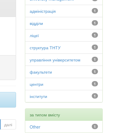
адміністрація
1
відділи
1
ліцеї
1
структура ТНТУ
1
управління університетом
1
факультети
1
центри
1
інститути
1
за типом вмісту
далі
Other
1