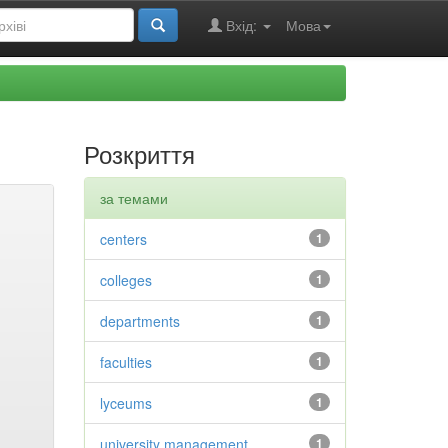
Вхід:
Мова
Розкриття
за темами
centers
1
colleges
1
departments
1
faculties
1
lyceums
1
university management
1