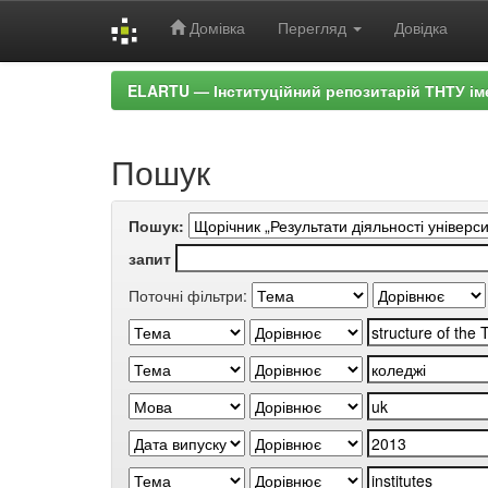
Домівка
Перегляд
Довідка
Skip
ELARTU — Інституційний репозитарій ТНТУ ім
navigation
Пошук
Пошук:
запит
Поточні фільтри: