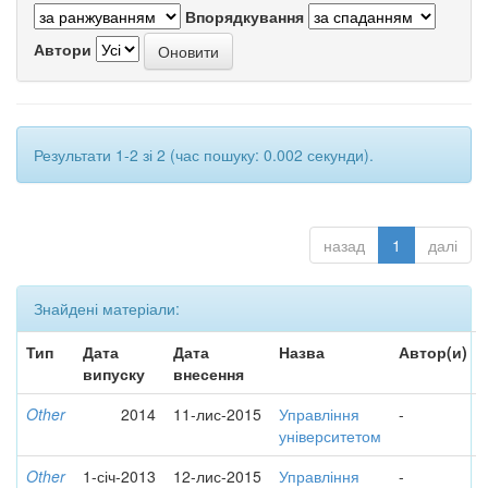
Впорядкування
Автори
Результати 1-2 зі 2 (час пошуку: 0.002 секунди).
назад
1
далі
Знайдені матеріали:
Тип
Дата
Дата
Назва
Автор(и)
випуску
внесення
Other
2014
11-лис-2015
Управління
-
університетом
Other
1-січ-2013
12-лис-2015
Управління
-