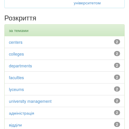
університетом
Розкриття
за темами
centers
2
colleges
2
departments
2
faculties
2
lyceums
2
university management
2
адміністрація
2
відділи
2