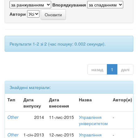
Впорядкування
Автори
Результати 1-2 зі 2 (час пошуку: 0.002 секунди).
назад
1
далі
Знайдені матеріали:
Тип
Дата
Дата
Назва
Автор(и)
випуску
внесення
Other
2014
11-лис-2015
Управління
-
університетом
Other
1-січ-2013
12-лис-2015
Управління
-