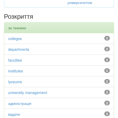
університетом
Розкриття
за темами
colleges
2
departments
2
faculties
2
institutes
2
lyceums
2
university management
2
адміністрація
2
відділи
2