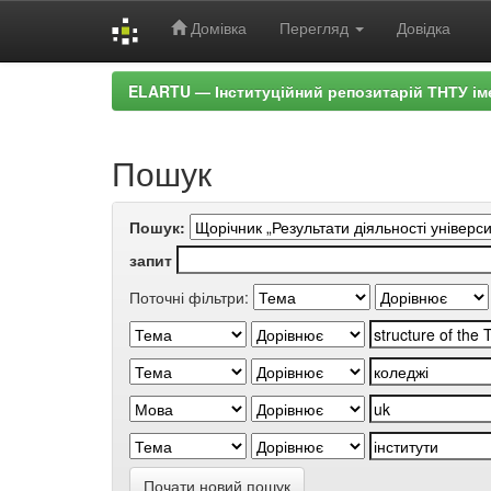
Домівка
Перегляд
Довідка
Skip
ELARTU — Інституційний репозитарій ТНТУ ім
navigation
Пошук
Пошук:
запит
Поточні фільтри:
Почати новий пошук