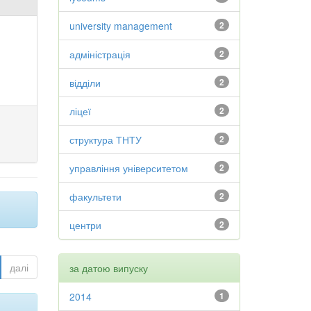
university management
2
адміністрація
2
відділи
2
ліцеї
2
структура ТНТУ
2
управління університетом
2
факультети
2
центри
2
далі
за датою випуску
2014
1