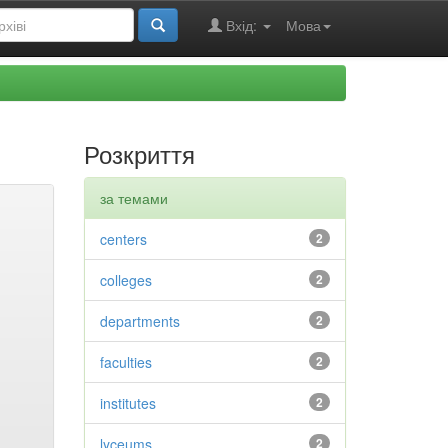
Вхід:
Мова
Розкриття
за темами
centers
2
colleges
2
departments
2
faculties
2
institutes
2
lyceums
2