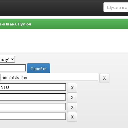
ені Івана Пулюя