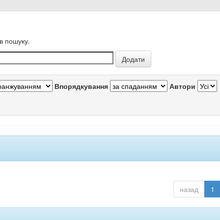
в пошуку.
Впорядкування
Автори
назад
1