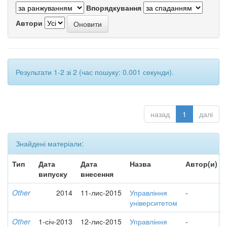
Впорядкування
Автори
Результати 1-2 зі 2 (час пошуку: 0.001 секунди).
назад
1
далі
Знайдені матеріали:
Тип
Дата
Дата
Назва
Автор(и)
випуску
внесення
Other
2014
11-лис-2015
Управління
-
університетом
Other
1-січ-2013
12-лис-2015
Управління
-