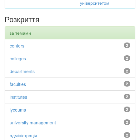
університетом
Розкриття
за темами
centers
2
colleges
2
departments
2
faculties
2
institutes
2
lyceums
2
university management
2
адміністрація
2