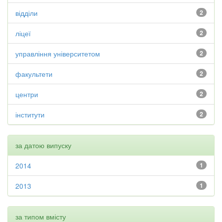
відділи
2
ліцеї
2
управління університетом
2
факультети
2
центри
2
інститути
2
за датою випуску
2014
1
2013
1
за типом вмісту