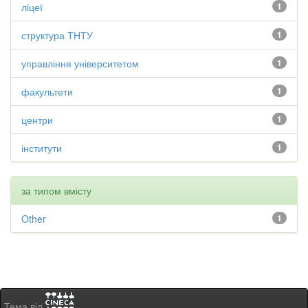
ліцеї
1
структура ТНТУ
1
управління університетом
1
факультети
1
центри
1
інститути
1
за типом вмісту
Other
1
Тема від