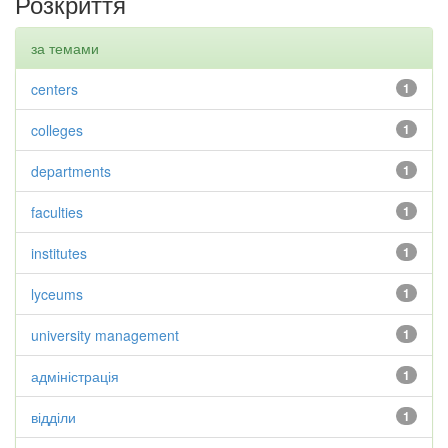
Розкриття
за темами
centers
1
colleges
1
departments
1
faculties
1
institutes
1
lyceums
1
university management
1
адміністрація
1
відділи
1