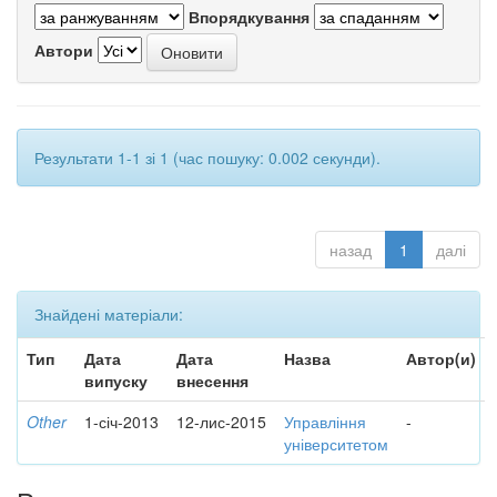
Впорядкування
Автори
Результати 1-1 зі 1 (час пошуку: 0.002 секунди).
назад
1
далі
Знайдені матеріали:
Тип
Дата
Дата
Назва
Автор(и)
випуску
внесення
Other
1-січ-2013
12-лис-2015
Управління
-
університетом