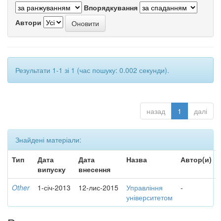
Впорядкування
Автори
Результати 1-1 зі 1 (час пошуку: 0.002 секунди).
назад
1
далі
Знайдені матеріали:
Тип
Дата
Дата
Назва
Автор(и)
випуску
внесення
Other
1-січ-2013
12-лис-2015
Управління
-
університетом