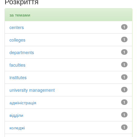
Розкриття
за темами
centers
1
colleges
1
departments
1
faculties
1
institutes
1
university management
1
адміністрація
1
відділи
1
коледжі
1