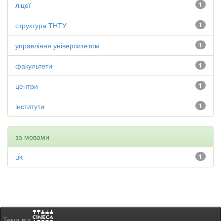
ліцеї
1
структура ТНТУ
1
управління університетом
1
факультети
1
центри
1
інститути
1
за мовами
uk
1
Тема від