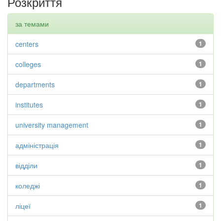
Розкриття
за темами
centers
1
colleges
1
departments
1
institutes
1
university management
1
адміністрація
1
відділи
1
коледжі
1
ліцеї
1