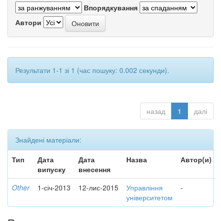
Впорядкування
Автори
Результати 1-1 зі 1 (час пошуку: 0.002 секунди).
назад
1
далі
Знайдені матеріали:
Тип
Дата
Дата
Назва
Автор(и)
випуску
внесення
Other
1-січ-2013
12-лис-2015
Управління
-
університетом