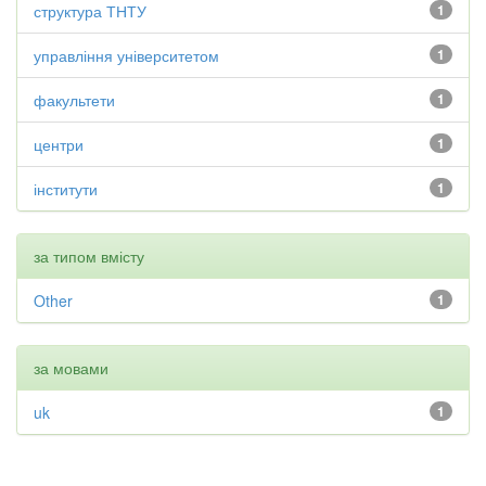
структура ТНТУ
1
управління університетом
1
факультети
1
центри
1
інститути
1
за типом вмісту
Other
1
за мовами
uk
1