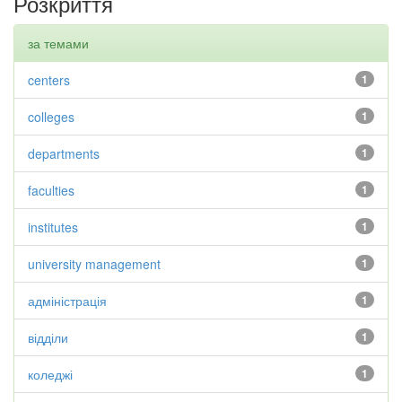
Розкриття
за темами
centers
1
colleges
1
departments
1
faculties
1
institutes
1
university management
1
адміністрація
1
відділи
1
коледжі
1