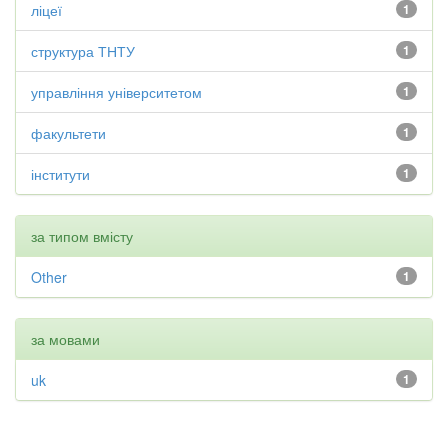
ліцеї
1
структура ТНТУ
1
управління університетом
1
факультети
1
інститути
1
за типом вмісту
Other
1
за мовами
uk
1