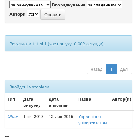
Впорядкування
Автори
Результати 1-1 зі 1 (час пошуку: 0.002 секунди).
назад
1
далі
Знайдені матеріали:
Тип
Дата
Дата
Назва
Автор(и)
випуску
внесення
Other
1-січ-2013
12-лис-2015
Управління
-
університетом