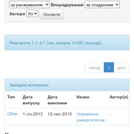
Впорядкування
Автори
Результати 1-1 зі 1 (час пошуку: 0.002 секунди).
назад
1
далі
Знайдені матеріали:
Тип
Дата
Дата
Назва
Автор(и)
випуску
внесення
Other
1-січ-2013
12-лис-2015
Управління
-
університетом