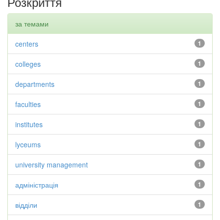
Розкриття
за темами
centers
1
colleges
1
departments
1
faculties
1
institutes
1
lyceums
1
university management
1
адміністрація
1
відділи
1