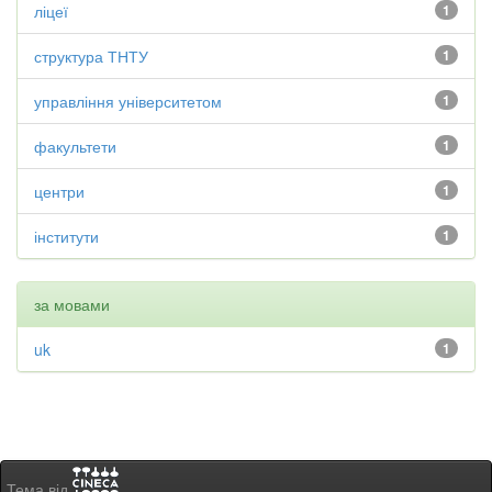
ліцеї
1
структура ТНТУ
1
управління університетом
1
факультети
1
центри
1
інститути
1
за мовами
uk
1
Тема від