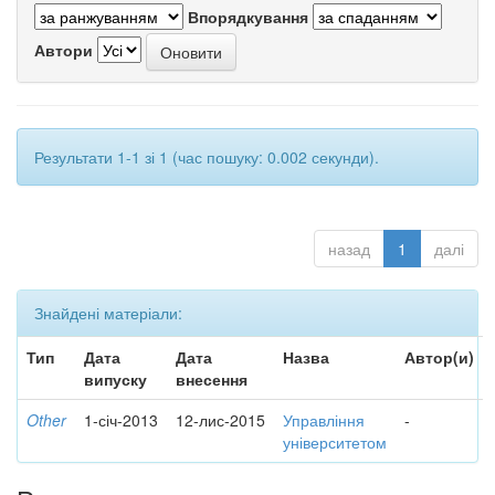
Впорядкування
Автори
Результати 1-1 зі 1 (час пошуку: 0.002 секунди).
назад
1
далі
Знайдені матеріали:
Тип
Дата
Дата
Назва
Автор(и)
випуску
внесення
Other
1-січ-2013
12-лис-2015
Управління
-
університетом