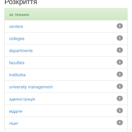
Розкриття
за темами
centers
1
colleges
1
departments
1
faculties
1
institutes
1
university management
1
адміністрація
1
відділи
1
ліцеї
1