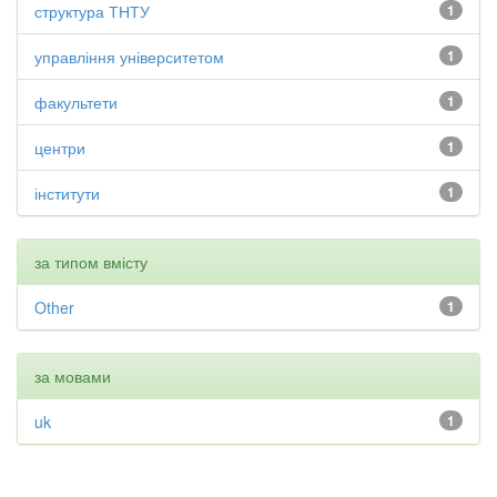
структура ТНТУ
1
управління університетом
1
факультети
1
центри
1
інститути
1
за типом вмісту
Other
1
за мовами
uk
1