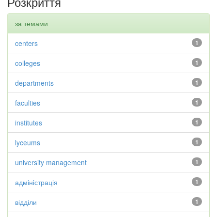
Розкриття
за темами
centers
1
colleges
1
departments
1
faculties
1
institutes
1
lyceums
1
university management
1
адміністрація
1
відділи
1