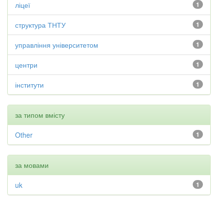
ліцеї
1
структура ТНТУ
1
управління університетом
1
центри
1
інститути
1
за типом вмісту
Other
1
за мовами
uk
1