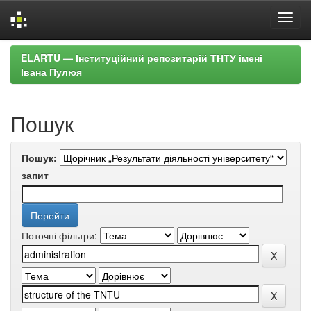
Skip
ELARTU — Інституційний репозитарій ТНТУ імені
navigation
Івана Пулюя
Пошук
Пошук:
запит
Поточні фільтри: