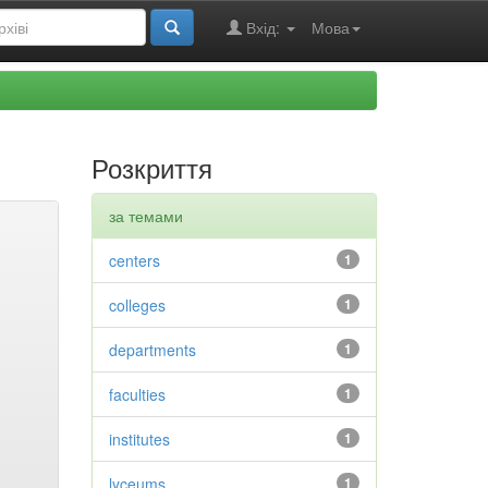
Вхід:
Мова
Розкриття
за темами
centers
1
colleges
1
departments
1
faculties
1
institutes
1
lyceums
1