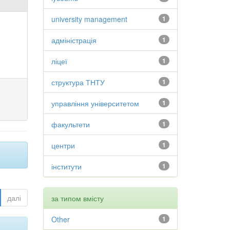
university management
1
адміністрація
1
ліцеї
1
структура ТНТУ
1
управління університетом
1
факультети
1
центри
1
інститути
1
далі
за типом вмісту
Other
1