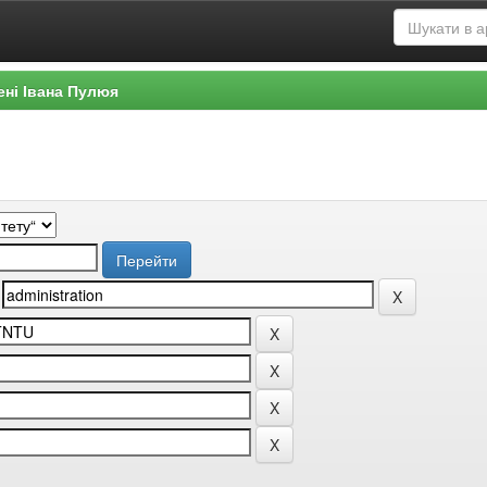
ені Івана Пулюя