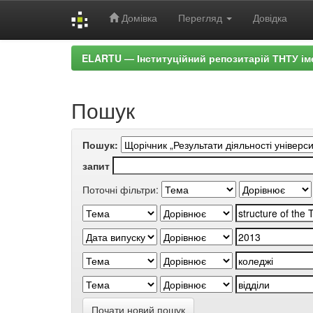
Домівка
Перегляд
Довідка
Skip
ELARTU — Інституційний репозитарій ТНТУ ім
navigation
Пошук
Пошук:
запит
Поточні фільтри:
Почати новий пошук