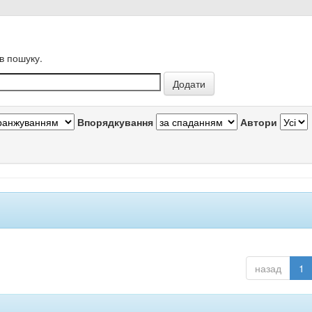
в пошуку.
Впорядкування
Автори
назад
1