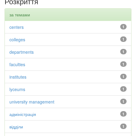
Розкриття
за темами
centers
1
colleges
1
departments
1
faculties
1
institutes
1
lyceums
1
university management
1
адміністрація
1
відділи
1