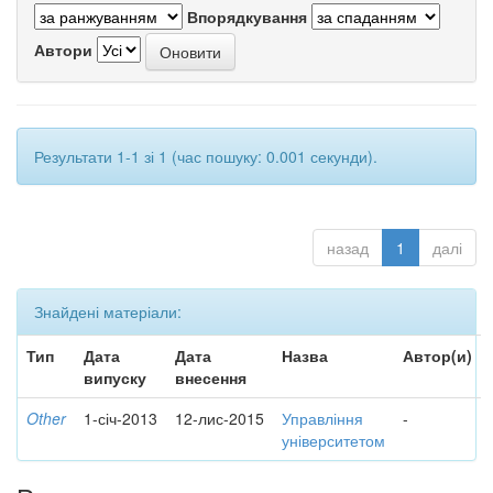
Впорядкування
Автори
Результати 1-1 зі 1 (час пошуку: 0.001 секунди).
назад
1
далі
Знайдені матеріали:
Тип
Дата
Дата
Назва
Автор(и)
випуску
внесення
Other
1-січ-2013
12-лис-2015
Управління
-
університетом