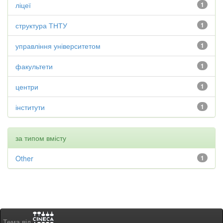
ліцеї
1
структура ТНТУ
1
управління університетом
1
факультети
1
центри
1
інститути
1
за типом вмісту
Other
1
Тема від