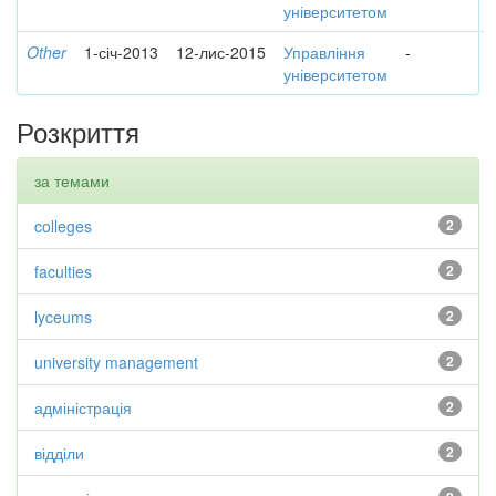
університетом
Other
1-січ-2013
12-лис-2015
Управління
-
університетом
Розкриття
за темами
colleges
2
faculties
2
lyceums
2
university management
2
адміністрація
2
відділи
2