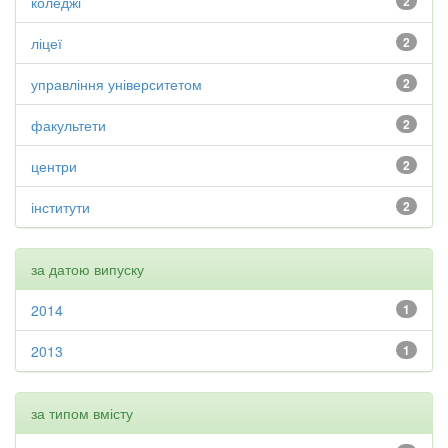
коледжі
2
ліцеї
2
управління університетом
2
факультети
2
центри
2
інститути
2
за датою випуску
2014
1
2013
1
за типом вмісту