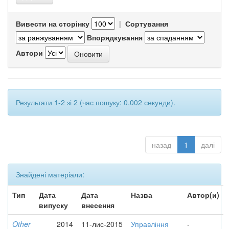
Вивести на сторінку
|
Сортування
Впорядкування
Автори
Результати 1-2 зі 2 (час пошуку: 0.002 секунди).
назад
1
далі
Знайдені матеріали:
Тип
Дата
Дата
Назва
Автор(и)
випуску
внесення
Other
2014
11-лис-2015
Управління
-