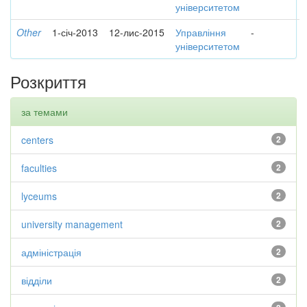
університетом
Other
1-січ-2013
12-лис-2015
Управління
-
університетом
Розкриття
за темами
centers
2
faculties
2
lyceums
2
university management
2
адміністрація
2
відділи
2