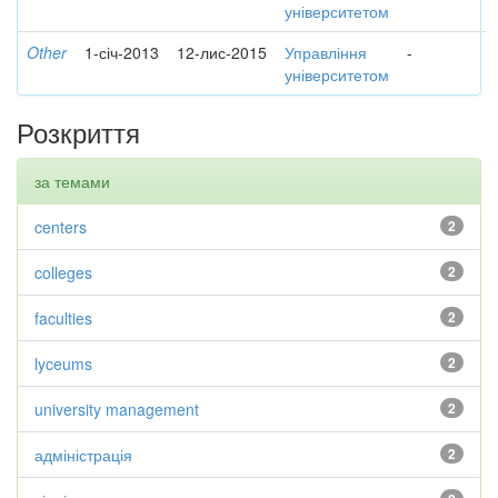
університетом
Other
1-січ-2013
12-лис-2015
Управління
-
університетом
Розкриття
за темами
centers
2
colleges
2
faculties
2
lyceums
2
university management
2
адміністрація
2