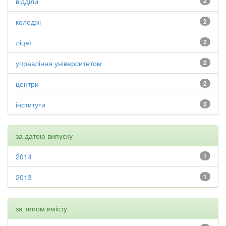
відділи
2
коледжі
2
ліцеї
2
управління університетом
2
центри
2
інститути
2
за датою випуску
2014
1
2013
1
за типом вмісту