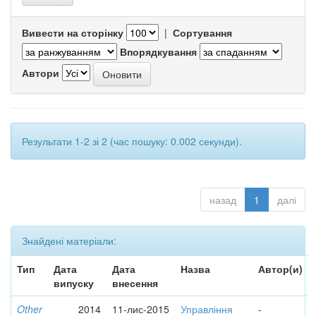
Вивести на сторінку
|
Сортування
Впорядкування
Автори
Результати 1-2 зі 2 (час пошуку: 0.002 секунди).
назад
1
далі
Знайдені матеріали:
Тип
Дата
Дата
Назва
Автор(и)
випуску
внесення
Other
2014
11-лис-2015
Управління
-