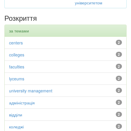
університетом
Розкриття
за темами
centers
2
colleges
2
faculties
2
lyceums
2
university management
2
адміністрація
2
відділи
2
коледжі
2