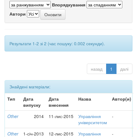
Впорядкування
Автори
Результати 1-2 зі 2 (час пошуку: 0.002 секунди).
назад
1
далі
Знайдені матеріали:
Тип
Дата
Дата
Назва
Автор(и)
випуску
внесення
Other
2014
11-лис-2015
Управління
-
університетом
Other
1-січ-2013
12-лис-2015
Управління
-