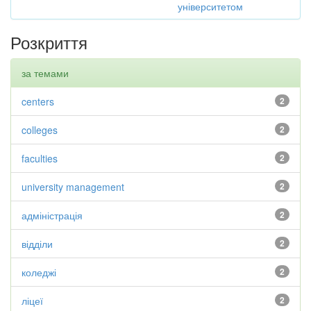
університетом
Розкриття
за темами
centers
2
colleges
2
faculties
2
university management
2
адміністрація
2
відділи
2
коледжі
2
ліцеї
2