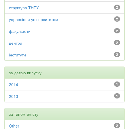
структура ТНТУ
2
управління університетом
2
факультети
2
центри
2
інститути
2
за датою випуску
2014
1
2013
1
за типом вмісту
Other
2