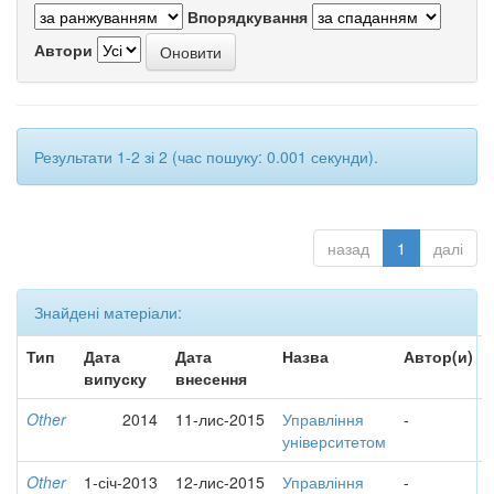
Впорядкування
Автори
Результати 1-2 зі 2 (час пошуку: 0.001 секунди).
назад
1
далі
Знайдені матеріали:
Тип
Дата
Дата
Назва
Автор(и)
випуску
внесення
Other
2014
11-лис-2015
Управління
-
університетом
Other
1-січ-2013
12-лис-2015
Управління
-