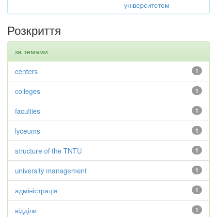
університетом
Розкриття
за темами
centers
1
colleges
1
faculties
1
lyceums
1
structure of the TNTU
1
university management
1
адміністрація
1
відділи
1