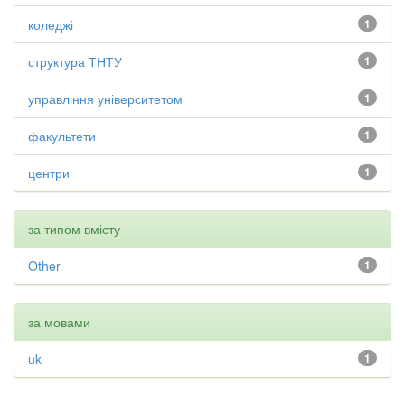
коледжі
1
структура ТНТУ
1
управління університетом
1
факультети
1
центри
1
за типом вмісту
Other
1
за мовами
uk
1