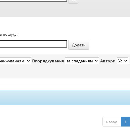
в пошуку.
Впорядкування
Автори
назад
1