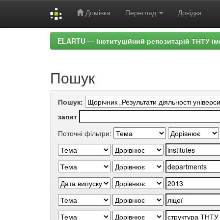
Домівка
Перегляд
Довідка
Skip
ELARTU — Інституційний репозитарій ТНТУ ім
navigation
Пошук
Пошук:
запит
Поточні фільтри: