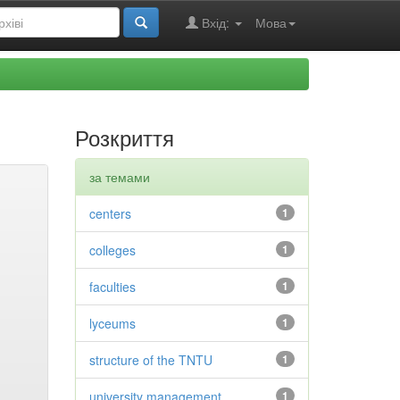
Вхід:
Мова
Розкриття
за темами
centers
1
colleges
1
faculties
1
lyceums
1
structure of the TNTU
1
university management
1