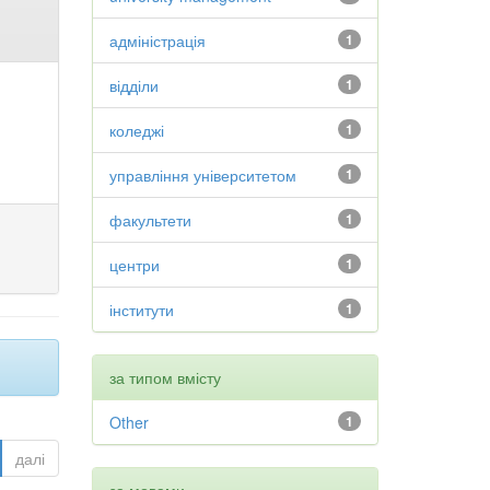
адміністрація
1
відділи
1
коледжі
1
управління університетом
1
факультети
1
центри
1
інститути
1
за типом вмісту
Other
1
далі